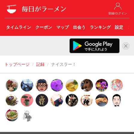
登録/ログイン
タイムライン
クーポン
マップ
出会う
ランキング
設定
こ
トップページ
記録
ナイスラー！