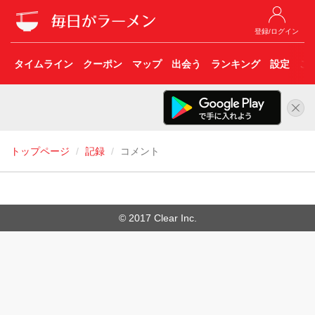
登録/ログイン
タイムライン
クーポン
マップ
出会う
ランキング
設定
こ
トップページ
記録
コメント
© 2017 Clear Inc.