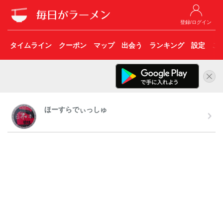
登録/ログイン
タイムライン
クーポン
マップ
出会う
ランキング
設定
こ
ほーすらでぃっしゅ