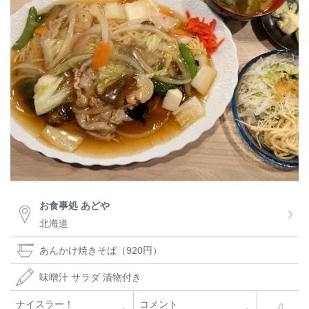
お食事処 あどや
北海道
あんかけ焼きそば（920円）
味噌汁 サラダ 漬物付き
ナイスラー！
コメント