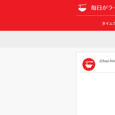
タイム
@kaz-him