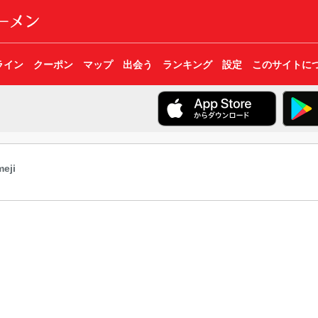
ライン
クーポン
マップ
出会う
ランキング
設定
このサイトに
eji