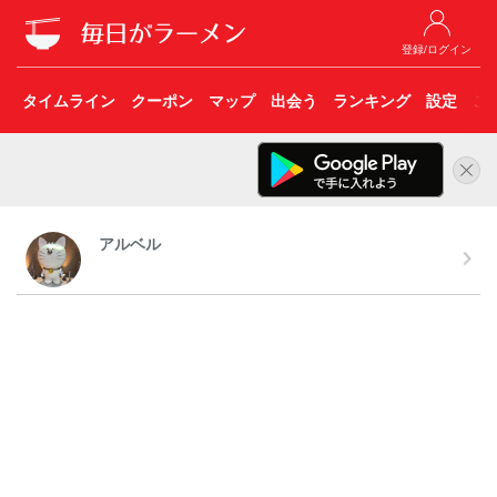
登録/ログイン
タイムライン
クーポン
マップ
出会う
ランキング
設定
こ
アルベル