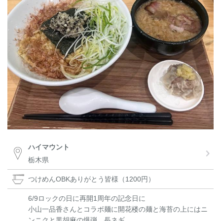
ハイマウント
栃木県
つけめんOBKありがとう皆様（1200円）
6/9ロックの日に再開1周年の記念日に
小山一品香さんとコラボ麺に開花楼の麺と海苔の上にはニ
ンニクと黒胡麻の爆弾、長ネギ