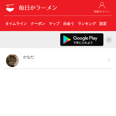
登録/ログイン
タイムライン
クーポン
マップ
出会う
ランキング
設定
こ
かなだ