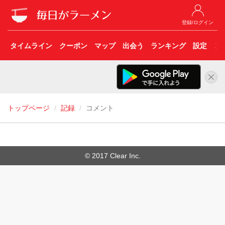
登録/ログイン
タイムライン
クーポン
マップ
出会う
ランキング
設定
こ
トップページ
記録
コメント
© 2017 Clear Inc.