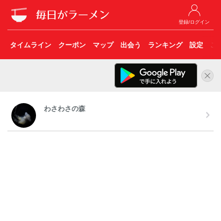
登録/ログイン
タイムライン
クーポン
マップ
出会う
ランキング
設定
こ
わさわさの森