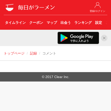
登録/ログイン
タイムライン
クーポン
マップ
出会う
ランキング
設定
こ
トップページ
記録
コメント
© 2017 Clear Inc.