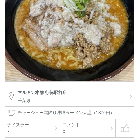
マルキン本舗 行徳駅前店
千葉県
チャーシュー霜降り味噌ラーメン大盛（1870円）
ナイスラー！
コメント
7
0