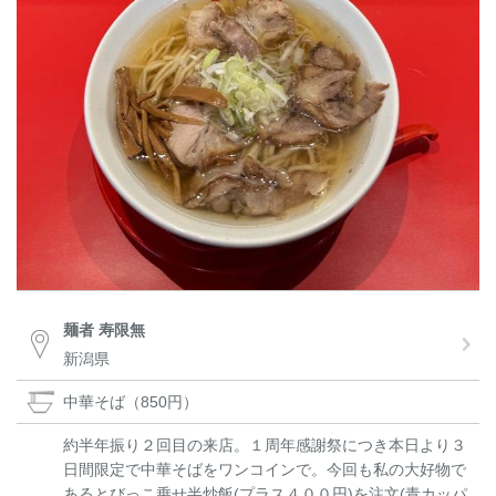
麺者 寿限無
新潟県
中華そば（850円）
約半年振り２回目の来店。１周年感謝祭につき本日より３
日間限定で中華そばをワンコインで。今回も私の大好物で
あるとびっこ乗せ半炒飯(プラス４００円)を注文(青カッパ