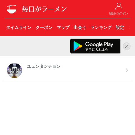
登録/ログイン
タイムライン
クーポン
マップ
出会う
ランキング
設定
こ
ユェンタンチョン