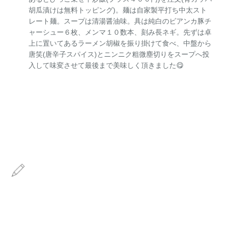
胡瓜漬けは無料トッピング)。麺は自家製平打ち中太スト
レート麺。スープは清湯醤油味。具は純白のビアンカ豚チ
ャーシュー６枚、メンマ１０数本、刻み長ネギ。先ずは卓
上に置いてあるラーメン胡椒を振り掛けて食べ、中盤から
唐笑(唐辛子スパイス)とニンニク粗微塵切りをスープへ投
入して味変させて最後まで美味しく頂きました😋