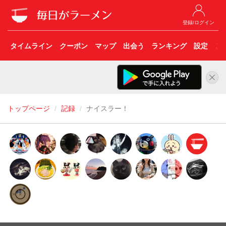
登録/ログイン
タイムライン
クーポン
マップ
出会う
ランキング
設定
こ
トップページ
記録
ナイスラー！