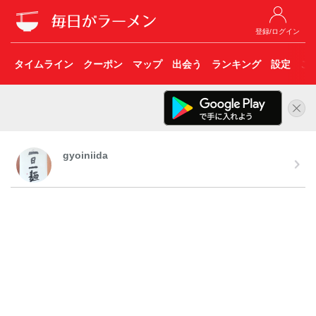
登録/ログイン
タイムライン
クーポン
マップ
出会う
ランキング
設定
こ
gyoiniida