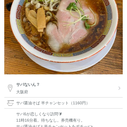
サバないん？
大阪府
サバ醤油そば 半チャンセット（1160円）
サバ6が恋しくなり訪問🔰
11時16分着。待ちなし。券売機有り。
サバ醤油そばと半チャンセットをポチっ👈