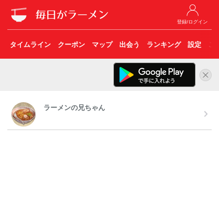
登録/ログイン
タイムライン
クーポン
マップ
出会う
ランキング
設定
こ
ラーメンの兄ちゃん