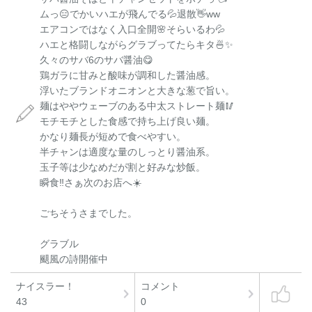
ムっ😑でかいハエが飛んでる💦退散👋ww
エアコンではなく入口全開🌸そらいるわ💦
ハエと格闘しながらグラブってたらキタ🍜✨
久々のサバ6のサバ醤油😋
鶏ガラに甘みと酸味が調和した醤油感。
浮いたブランドオニオンと大きな葱で旨い。
麺はややウェーブのある中太ストレート麺🥢
モチモチとした食感で持ち上げ良い麺。
かなり麺長が短めで食べやすい。
半チャンは適度な量のしっとり醤油系。
玉子等は少なめだが割と好みな炒飯。
瞬食‼️さぁ次のお店へ☀️
ごちそうさまでした。
グラブル
颶風の詩開催中
ナイスラー！
コメント
43
0