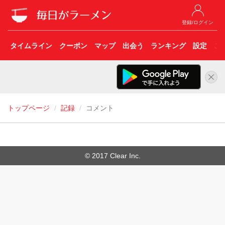
登録/ログイン
タイムライン
クーポン
マップ
出会う
ランキング
設定
こ
トップページ
記録
コメント
© 2017 Clear Inc.