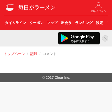
登録/ログイン
タイムライン
クーポン
マップ
出会う
ランキング
設定
こ
トップページ
記録
コメント
© 2017 Clear Inc.