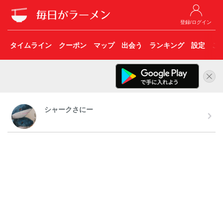
登録/ログイン
タイムライン
クーポン
マップ
出会う
ランキング
設定
こ
シャークさにー