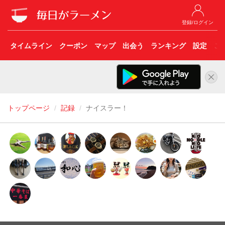
登録/ログイン
タイムライン
クーポン
マップ
出会う
ランキング
設定
こ
トップページ
記録
ナイスラー！