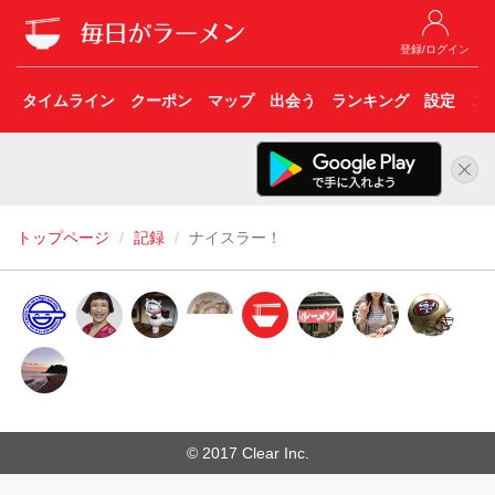
登録/ログイン
タイムライン
クーポン
マップ
出会う
ランキング
設定
こ
トップページ
記録
ナイスラー！
© 2017 Clear Inc.