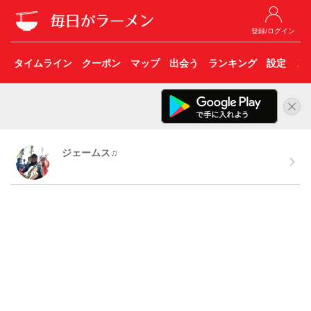
登録/ログイン
タイムライン
クーポン
マップ
出会う
ランキング
設定
こ
ジェームス♫