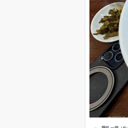
麺処 一旗（