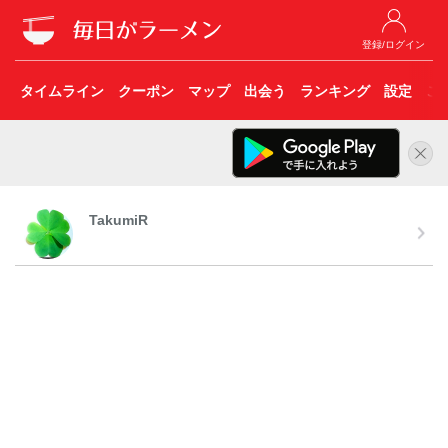
登録/ログイン
タイムライン
クーポン
マップ
出会う
ランキング
設定
こ
TakumiR