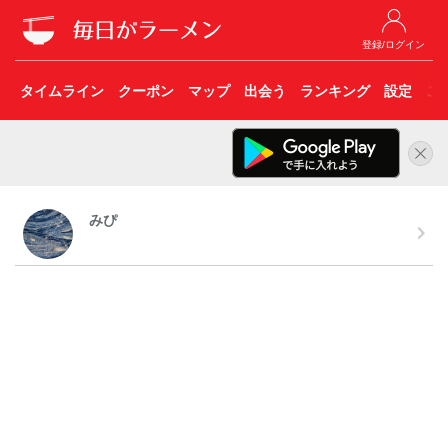
登録/ログイン
タイムライン
クーポン
マップ
出会う
ランキング
設定
こ
みぴ