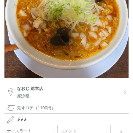
なおじ 総本店
新潟県
鬼オロチ（1100円）
🌶🌶🌶
ナイスラー！
コメント