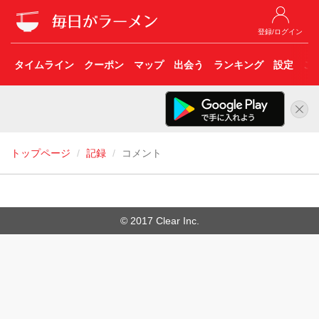
登録/ログイン
タイムライン
クーポン
マップ
出会う
ランキング
設定
こ
トップページ
記録
コメント
© 2017 Clear Inc.