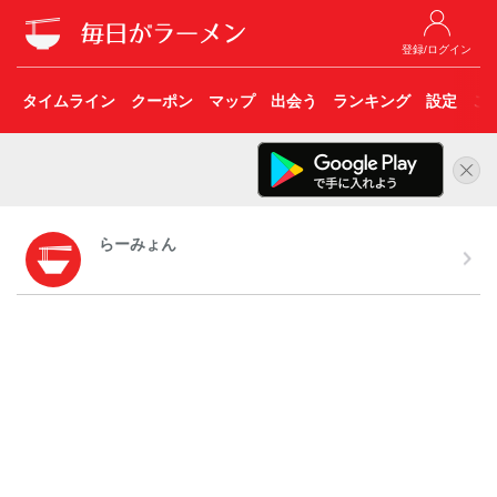
登録/ログイン
タイムライン
クーポン
マップ
出会う
ランキング
設定
こ
らーみょん