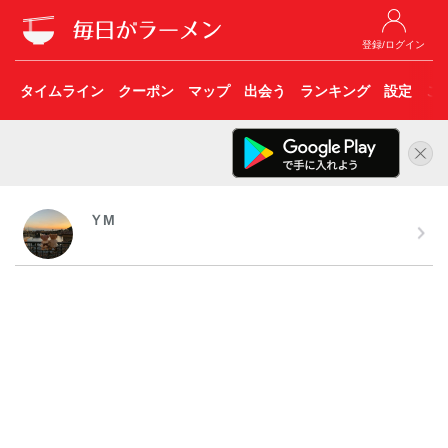
登録/ログイン
タイムライン
クーポン
マップ
出会う
ランキング
設定
こ
ＹM