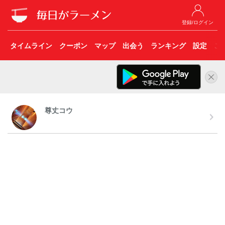
登録/ログイン
タイムライン
クーポン
マップ
出会う
ランキング
設定
こ
尊丈コウ