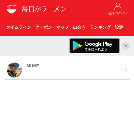
登録/ログイン
タイムライン
クーポン
マップ
出会う
ランキング
設定
こ
MUNE