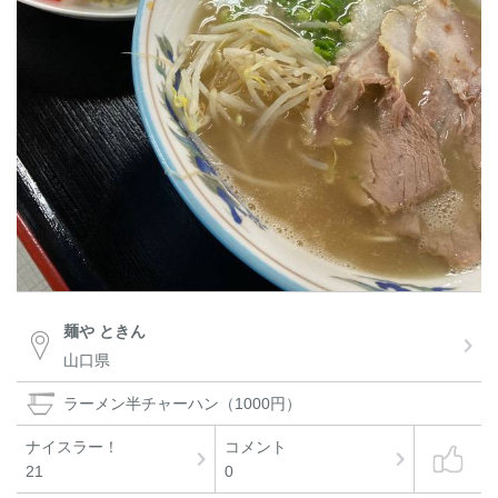
麺や ときん
山口県
ラーメン半チャーハン（1000円）
ナイスラー！
コメント
21
0