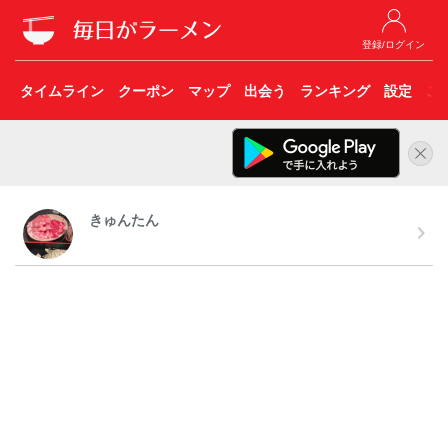
登録/ログイン
タイムライン
クーポン
マップ
出会う
ランキング
設定
こ
きゅんたん