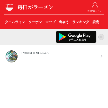
登録/ログイン
タイムライン
クーポン
マップ
出会う
ランキング
設定
こ
PONKOTSU-men