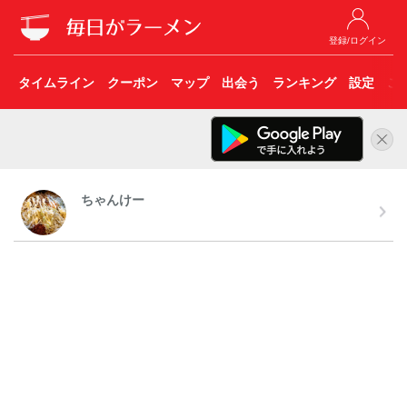
登録/ログイン
タイムライン
クーポン
マップ
出会う
ランキング
設定
こ
ちゃんけー