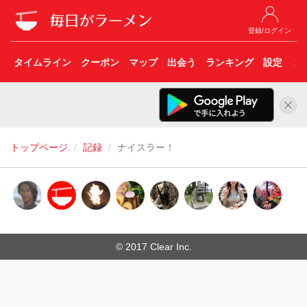
登録/ログイン
タイムライン
クーポン
マップ
出会う
ランキング
設定
こ
トップページ
記録
ナイスラー！
© 2017 Clear Inc.