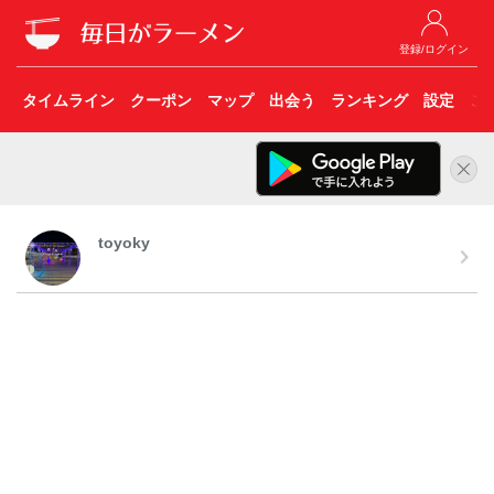
登録/ログイン
タイムライン
クーポン
マップ
出会う
ランキング
設定
こ
toyoky