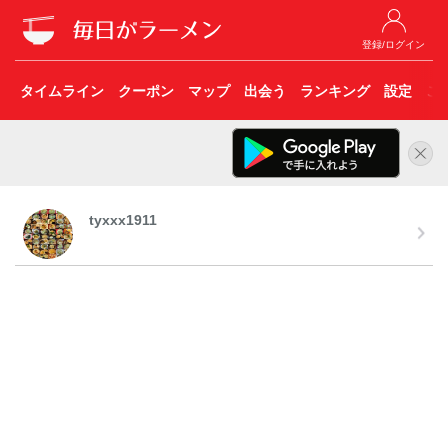
登録/ログイン
タイムライン
クーポン
マップ
出会う
ランキング
設定
こ
tyxxx1911