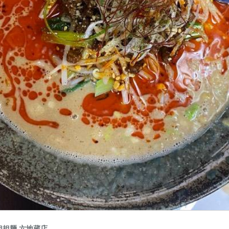
担麺 六地蔵店