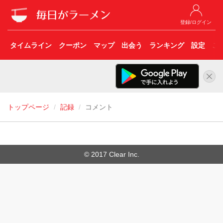
登録/ログイン
タイムライン
クーポン
マップ
出会う
ランキング
設定
こ
トップページ
記録
コメント
© 2017 Clear Inc.