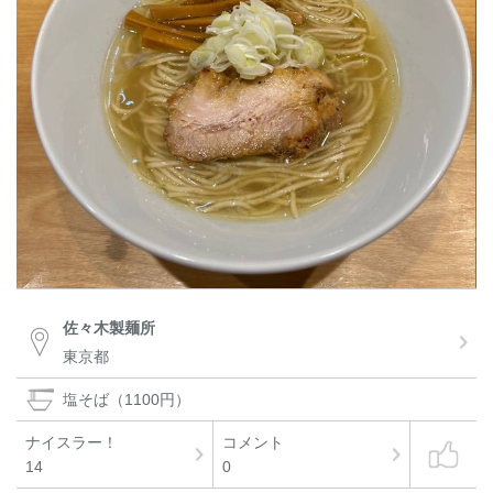
佐々木製麺所
東京都
塩そば（1100円）
ナイスラー！
コメント
14
0