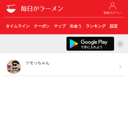
登録/ログイン
タイムライン
クーポン
マップ
出会う
ランキング
設定
こ
ツモっちゃん