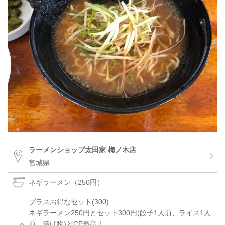
ラーメンショップ太田家 梅ノ木店
宮城県
ネギラーメン（250円）
プラスお得なセット(300)
ネギラーメン250円とセット300円(餃子1人前、ライス1人
前、漬け物)とCP最高！