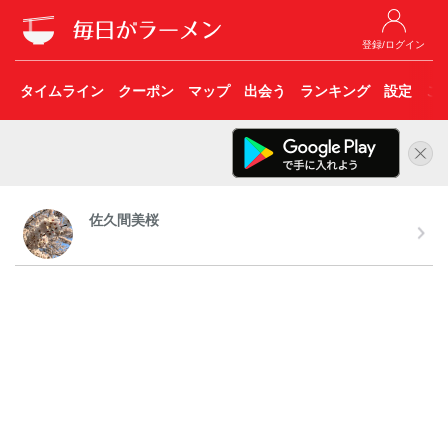
登録/ログイン
タイムライン
クーポン
マップ
出会う
ランキング
設定
こ
佐久間美桜