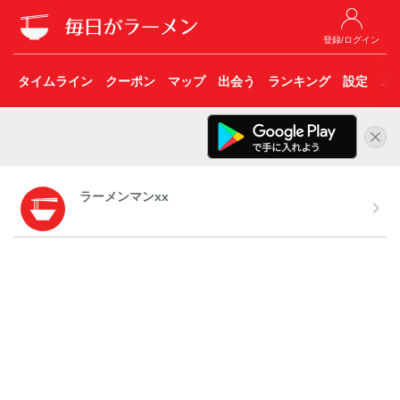
登録/ログイン
タイムライン
クーポン
マップ
出会う
ランキング
設定
こ
ラーメンマンxx