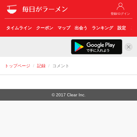
登録/ログイン
タイムライン
クーポン
マップ
出会う
ランキング
設定
こ
トップページ
記録
コメント
© 2017 Clear Inc.