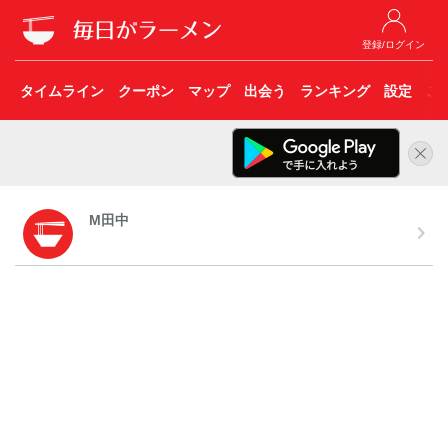
登録/ログイン
タイムライン
クーポン
マップ
出会う
ランキング
設定
こ
M田中