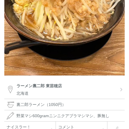
ラーメン裏二郎 東苗穂店
北海道
裏二郎ラーメン（1050円）
野菜マシ600gramニンニクアブラマシマシ、豚無し
ナイスラー！
コメント