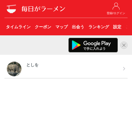
登録/ログイン
タイムライン
クーポン
マップ
出会う
ランキング
設定
こ
としを