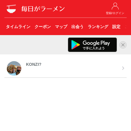
登録/ログイン
タイムライン
クーポン
マップ
出会う
ランキング
設定
こ
KONZI?