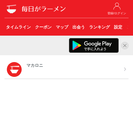
登録/ログイン
タイムライン
クーポン
マップ
出会う
ランキング
設定
こ
マカロニ