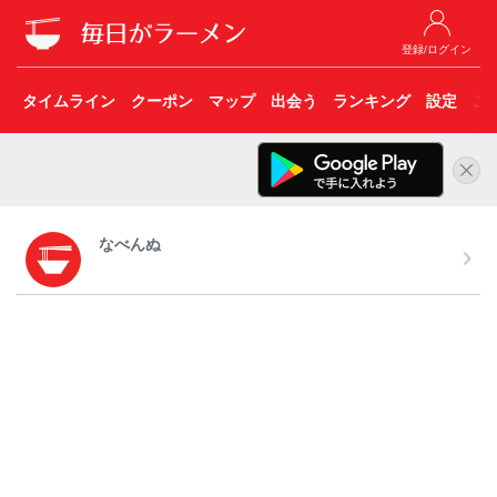
登録/ログイン
タイムライン
クーポン
マップ
出会う
ランキング
設定
こ
なべんぬ