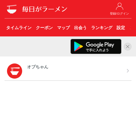
登録/ログイン
タイムライン
クーポン
マップ
出会う
ランキング
設定
こ
オブちゃん