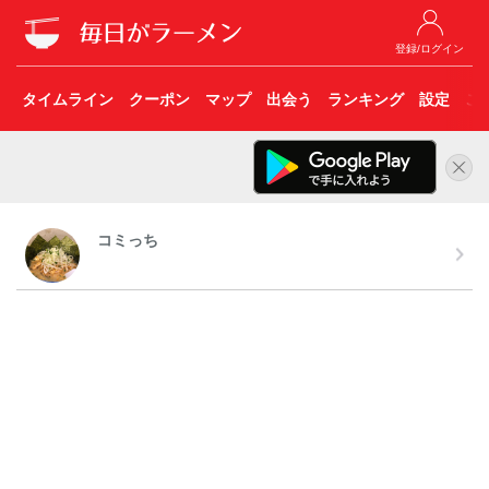
登録/ログイン
タイムライン
クーポン
マップ
出会う
ランキング
設定
こ
コミっち