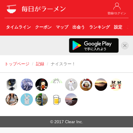
登録/ログイン
タイムライン
クーポン
マップ
出会う
ランキング
設定
こ
トップページ
記録
ナイスラー！
© 2017 Clear Inc.