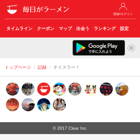
登録/ログイン
タイムライン
クーポン
マップ
出会う
ランキング
設定
こ
トップページ
記録
ナイスラー！
© 2017 Clear Inc.